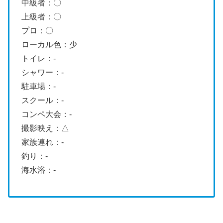
中級者：〇
上級者：〇
プロ：〇
ローカル色：少
トイレ：-
シャワー：-
駐車場：-
スクール：-
コンペ大会：-
撮影映え：△
家族連れ：-
釣り：-
海水浴：-