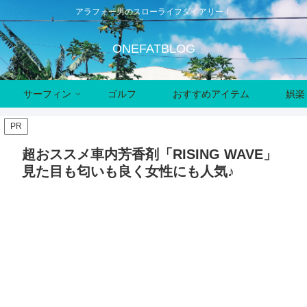
アラフォー男のスローライフダイアリー！
ONEFATBLOG
サーフィン
ゴルフ
おすすめアイテム
娯楽
PR
超おススメ車内芳香剤「RISING WAVE」
見た目も匂いも良く女性にも人気♪