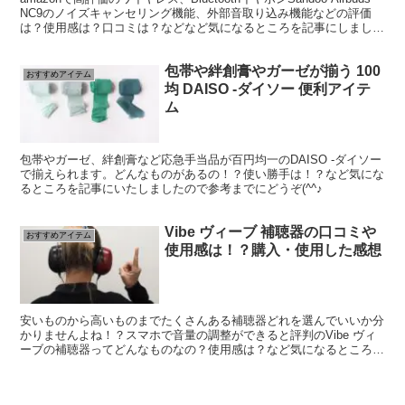
NC9のノイズキャンセリング機能、外部音取り込み機能などの評価
は？使用感は？口コミは？などなど気になるところを記事にしました
ので参考までにどうぞ(^^♪
包帯や絆創膏やガーゼが揃う 100
おすすめアイテム
均 DAISO -ダイソー 便利アイテ
ム
包帯やガーゼ、絆創膏など応急手当品が百円均一のDAISO -ダイソー
で揃えられます。どんなものがあるの！？使い勝手は！？など気にな
るところを記事にいたしましたので参考までにどうぞ(^^♪
Vibe ヴィーブ 補聴器の口コミや
おすすめアイテム
使用感は！？購入・使用した感想
安いものから高いものまでたくさんある補聴器どれを選んでいいか分
かりませんよね！？スマホで音量の調整ができると評判のVibe ヴィ
ーブの補聴器ってどんなものなの？使用感は？など気になるところを
記事にしましたので参考までにどうぞ(^^♪