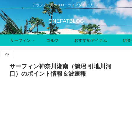
アラフォー男のスローライフダイアリー！
ONEFATBLOG
サーフィン
ゴルフ
おすすめアイテム
娯楽
PR
サーフィン神奈川湘南（鵠沼 引地川河
口）のポイント情報＆波速報