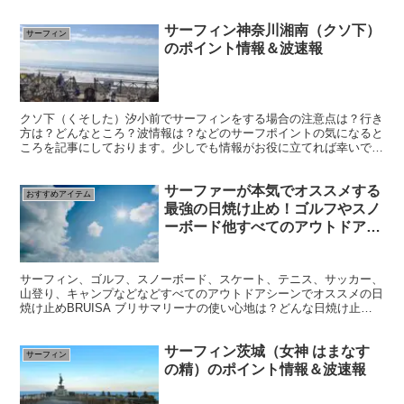
情報がお役に立てれば幸いです(^-^)
サーフィン神奈川湘南（クソ下）
サーフィン
のポイント情報＆波速報
クソ下（くそした）汐小前でサーフィンをする場合の注意点は？行き
方は？どんなところ？波情報は？などのサーフポイントの気になると
ころを記事にしております。少しでも情報がお役に立てれば幸いで
す。
サーファーが本気でオススメする
おすすめアイテム
最強の日焼け止め！ゴルフやスノ
ーボード他すべてのアウトドアシ
ーンにオススメの
BRISAMARINA -ブリサマリーナ
サーフィン、ゴルフ、スノーボード、スケート、テニス、サッカー、
山登り、キャンプなどなどすべてのアウトドアシーンでオススメの日
焼け止めBRUISA ブリサマリーナの使い心地は？どんな日焼け止
め？など気になる点をまとめましたので参考までにどうぞ！
サーフィン茨城（女神 はまなす
サーフィン
の精）のポイント情報＆波速報