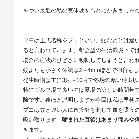
をつい最近の私の実体験をもとにかきましたの
ブヨは正式名称をブユといい、蚊などとは違
ると言われています。都会型の生活環境下で
場合の症状のひどさに動転してしまうと言わ
蚊よりも小さく体調は2～4mmほどで羽音も
発生時期は主に3月～10月で冬場の寒い時期
特にゴルフ場で多いのは夏場の涼しい時間帯
険です
。後ほど説明しますが今回は私は早朝スル
ブヨは蚊と違い人に直接針を刺して血を吸う
吸い取ります。
噛まれた直後はあまり痛みや
きます。