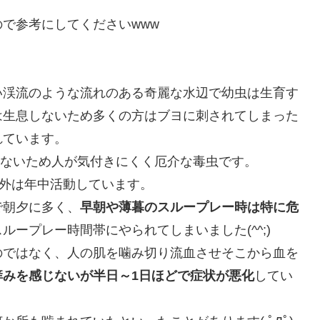
で参考にしてくださいwww
い渓流のような流れのある奇麗な水辺で幼虫は生育す
は生息しないため多くの方はブヨに刺されてしまった
れています。
しないため人が気付きにくく厄介な毒虫です。
以外は年中活動しています。
で朝夕に多く、
早朝や薄暮のスループレー時は特に危
ープレー時間帯にやられてしまいました(^^;)
のではなく、人の肌を噛み切り流血させそこから血を
痒みを感じないが半日～1日ほどで症状が悪化
してい