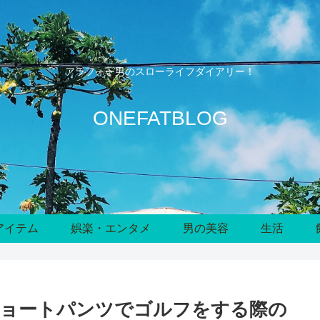
アラフォー男のスローライフダイアリー！
ONEFATBLOG
アイテム
娯楽・エンタメ
男の美容
生活
ショートパンツでゴルフをする際の