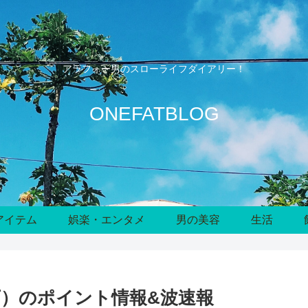
アラフォー男のスローライフダイアリー！
ONEFATBLOG
アイテム
娯楽・エンタメ
男の美容
生活
下）のポイント情報&波速報