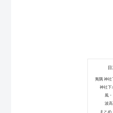
目
夷隅 神
神社下
風・
波高
まとめ