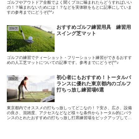
ゴルフやアウトドア全般でよく聞くブヨに噛まれたらどうすればいい
の！？噛まれないためには！？などを実体験をもとに記事にしていま
すの参考までにどうぞ(^^♪
おすすめゴルフ練習用具 練習用
ゴルフ
スイング芝マット
ゴルフの練習でティーショット・フリーショット練習ができるおすす
めの人工芝マットについての記事です。参考までにどうぞ(^^♪
初心者にもおすすめ！トータルバ
ゴルフ
ランスに優れた東京都内のゴルフ
打ちっ放し練習場6選
東京都内でオススメの打ちっ放しってどこなの！？安さ、広さ、設備
の良さ、混雑度、アクセスなどなど様々な条件からトータル的にバラ
ンスのとれたおすすめの打ちっ放し打席練習場をピックアップしてま
すので参考までにどうぞ(^^♪