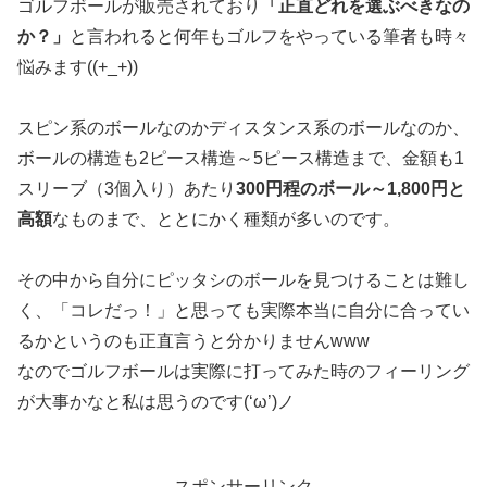
ゴルフボールが販売されており
「正直どれを選ぶべきなの
か？」
と言われると何年もゴルフをやっている筆者も時々
悩みます((+_+))
スピン系のボールなのかディスタンス系のボールなのか、
ボールの構造も2ピース構造～5ピース構造まで、金額も1
スリーブ（3個入り）あたり
300円程のボール～1,800円と
高額
なものまで、ととにかく種類が多いのです。
その中から自分にピッタシのボールを見つけることは難し
く、「コレだっ！」と思っても実際本当に自分に合ってい
るかというのも正直言うと分かりませんwww
なのでゴルフボールは実際に打ってみた時のフィーリング
が大事かなと私は思うのです(‘ω’)ノ
スポンサーリンク