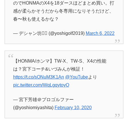
のでHONMAのX4を18ダースほどまとめ買い。打
感が柔らかそうだから冬専用になりそうだけど、
春〜秋も使えるかな？
— デシャン坊🏌️‍♂️ (@yoshigolf2019)
March 6, 2022
【HONMA/ホンマ】TW-X、TW-S、X4の性能
は？宮下コーチ&いづみんが検証！
https://t.co/sONuM3K1An
@YouTube
より
pic.twitter.com/WqLgqytoyO
— 宮下芳雄＠プロゴルファー
(@yoshiomiyashita)
February 10, 2020