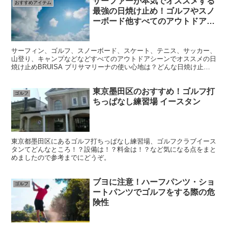
サーファーが本気でオススメする
おすすめアイテム
最強の日焼け止め！ゴルフやスノ
ーボード他すべてのアウトドアシ
ーンにオススメの
BRISAMARINA -ブリサマリーナ
サーフィン、ゴルフ、スノーボード、スケート、テニス、サッカー、
山登り、キャンプなどなどすべてのアウトドアシーンでオススメの日
焼け止めBRUISA ブリサマリーナの使い心地は？どんな日焼け止
め？など気になる点をまとめましたので参考までにどうぞ！
東京墨田区のおすすめ！ゴルフ打
ゴルフ
ちっぱなし練習場 イースタン
東京都墨田区にあるゴルフ打ちっぱなし練習場、ゴルフクラブイース
タンてどんなところ！？設備は！？料金は！？など気になる点をまと
めましたので参考までにどうぞ。
ブヨに注意！ハーフパンツ・ショ
ゴルフ
ートパンツでゴルフをする際の危
険性